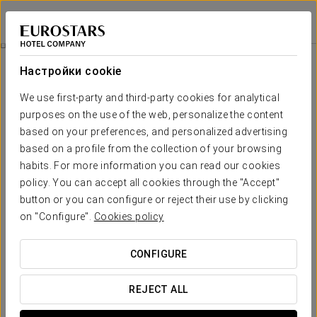
Exe International Palace
РИМ
Войти в Star Tr
Экскурсия В Ватикан
Настройки cookie
We use first-party and third-party cookies for analytical
purposes on the use of the web, personalize the content
based on your preferences, and personalized advertising
based on a profile from the collection of your browsing
habits. For more information you can read our cookies
policy. You can accept all cookies through the "Accept"
button or you can configure or reject their use by clicking
Экскурсия в Ватикан
on "Configure".
Cookies policy
Насладитесь Ватиканом и откройте для себя каждый его
CONFIGURE
уголок с этим предложением!
REJECT ALL
Включает: