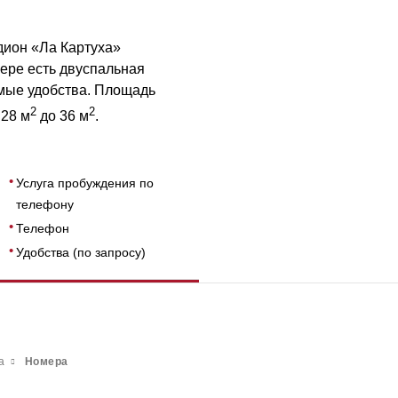
дион «Ла Картуха»
ере есть двуспальная
имые удобства. Площадь
2
2
 28 м
до 36 м
.
Услуга пробуждения по
телефону
Телефон
Удобства (по запросу)
a
Номера