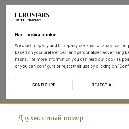
Eurostars Hotel Company
Испания
Sevilla
Exe Isla Cartuja
Ном
Настройки cookie
Необходимые вам комфорт и 
We use first-party and third-party cookies for analytical pu
based on your preferences, and personalized advertising ba
Отель Exe Isla Cartuja имеет 72 номеров. Из многих н
habits. For more information you can read our cookies poli
Севилью. Номера очень просторные, уютные, удобные.
or you can configure or reject their use by clicking on "Conf
Isla Cartuja имеется несколько трех- и четырехместн
отличают просторные ванные комнаты. В Eurostars Isla 
четырехзвездочном отеле.
CONFIGURE
REJECT ALL
Двухместный номер