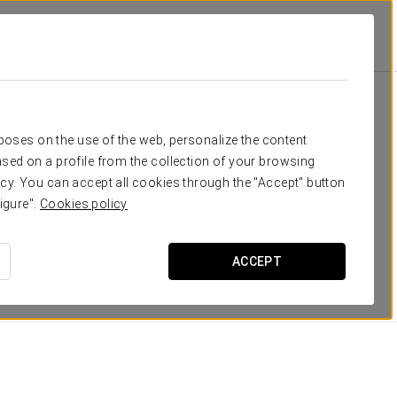
ера
отдых
rposes on the use of the web, personalize the content
sed on a profile from the collection of your browsing
омеров открывается прекрасный вид на город
cy. You can accept all cookies through the "Accept" button
 Они хорошо оснащены технически. В отеле Eurostars
igure".
Cookies policy
ых номеров, идеально подходящих для семей. Номера
Cartuja есть все, что должно быть в
ACCEPT
РАЗМЕРЫ
25