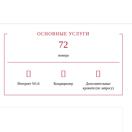
Русский
Войти в Star Traveler или
ОСНОВНЫЕ УСЛУГИ
номера
Интернет Wi-fi
Кондиционер
Дополнительные
кровати (по запросу)