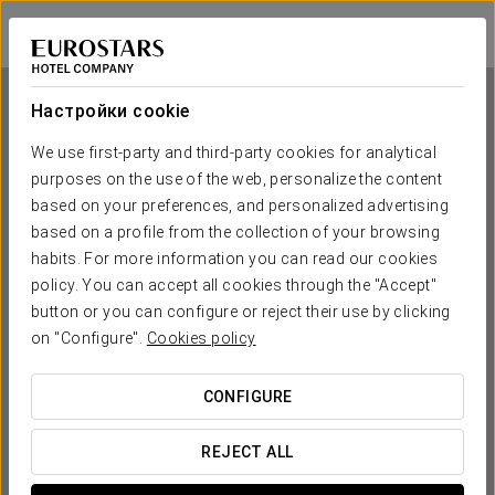
Exe Las Palmas
ЛАС-ПАЛЬМАС-ДЕ-ГРАН-КАНАРИЯ
Войти в Star Tr
Настройки cookie
We use first-party and third-party cookies for analytical
purposes on the use of the web, personalize the content
Exe Las Palmas
based on your preferences, and personalized advertising
based on a profile from the collection of your browsing
ЛАС-ПАЛЬМАС-ДЕ-ГРАН-КАНАРИЯ
habits. For more information you can read our cookies
policy. You can accept all cookies through the "Accept"
button or you can configure or reject their use by clicking
on "Configure".
Cookies policy
CONFIGURE
КОГДА ВЫ ХОТИТЕ ОТПРАВИТЬСЯ В ПУТЕШЕСТВИЕ?
REJECT ALL

