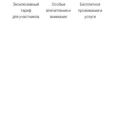
Эксклюзивный
Особые
Бесплатное
тариф
впечатления и
проживание и
для участников
внимание
услуги