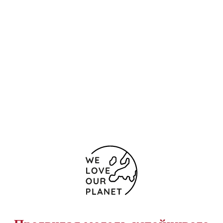
Контакты и карта
Calle Sagasta, 28
Лас-Пальмас-де-Гран-
Канария
35008 Испания
(+34) 928 213 490
Форма обратной связи