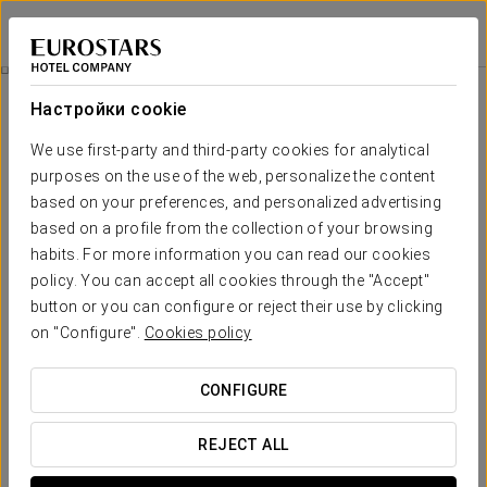
Exe Las Palmas
ЛАС-ПАЛЬМАС-ДЕ-ГРАН-КАНАРИЯ
Войти в Star Tr
Day Pass
Настройки cookie
We use first-party and third-party cookies for analytical
purposes on the use of the web, personalize the content
based on your preferences, and personalized advertising
based on a profile from the collection of your browsing
habits. For more information you can read our cookies
policy. You can accept all cookies through the "Accept"
button or you can configure or reject their use by clicking
on "Configure".
Cookies policy
20 €
Day Pass
CONFIGURE
Если вы не проживаете в нашем отеле, но хотите
насладиться отдыхом у бассейна, мы предлагаем вам
REJECT ALL
это замечательное предложение. Вы сможете