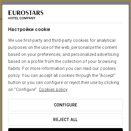
Exe Madrid Norte
МАДРИД
Войти в Star Tr
Номера
Настройки cookie
Номера
Необходимые вам комфорт и
We use first-party and third-party cookies for analytical
отдых
purposes on the use of the web, personalize the content
based on your preferences, and personalized advertising
based on a profile from the collection of your browsing
Спокойствие, обилие света и просторные комнаты
—
habits. For more information you can read our cookies
главные характеристики номеров, которые отель Exe Madrid
Norte предоставляет в ваше распоряжение.
policy. You can accept all cookies through the "Accept"
button or you can configure or reject their use by clicking
Его
современное и функциональное
оформление дополняют
первоклассные удобства. Выберите один из 134 номеров нашего
on "Configure".
Cookies policy
отеля,
который наилучшим образом соответствует вашим
потребностям
во время визита в столицу Испании.
CONFIGURE
ОСНОВНЫЕ УСЛУГИ
REJECT ALL