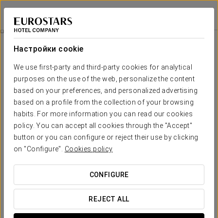
Exe Oriental Panamá
ПАНАМА (ГОРОД)
Войти в Star Tr
Романтический Опыт
Настройки cookie
We use first-party and third-party cookies for analytical
purposes on the use of the web, personalize the content
based on your preferences, and personalized advertising
based on a profile from the collection of your browsing
habits. For more information you can read our cookies
policy. You can accept all cookies through the "Accept"
button or you can configure or reject their use by clicking
on "Configure".
Cookies policy
18,50 USD
Романтический опыт
CONFIGURE
Детали, которые приятно удивят. Всё готово, чтобы вы
думали только о наслаждении любовью.
REJECT ALL