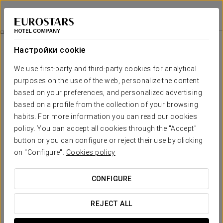
Exe Oriental Panamá
ПАНАМА (ГОРОД)
Войти в Star Tr
Shopping Day
Настройки cookie
We use first-party and third-party cookies for analytical
purposes on the use of the web, personalize the content
based on your preferences, and personalized advertising
based on a profile from the collection of your browsing
habits. For more information you can read our cookies
policy. You can accept all cookies through the "Accept"
button or you can configure or reject their use by clicking
on "Configure".
Cookies policy
59 долларов США на человека
Shopping day
CONFIGURE
Насладитесь шопингом в Зоне свободной торговли
Колона — одном из крупнейших торговых раев мира.
REJECT ALL