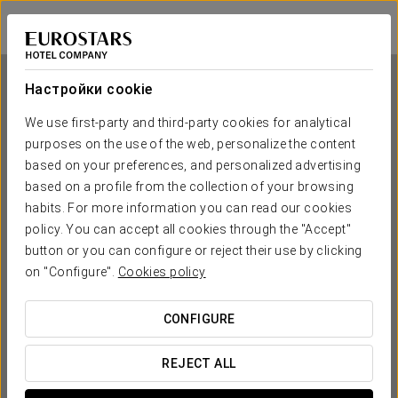
Exe Paris Centre
ПАРИЖ
Войти в Star Tr
Настройки cookie
We use first-party and third-party cookies for analytical
purposes on the use of the web, personalize the content
Exe Paris Centre
based on your preferences, and personalized advertising
based on a profile from the collection of your browsing
ПАРИЖ
habits. For more information you can read our cookies
policy. You can accept all cookies through the "Accept"
button or you can configure or reject their use by clicking
on "Configure".
Cookies policy
CONFIGURE
КОГДА ВЫ ХОТИТЕ ОТПРАВИТЬСЯ В ПУТЕШЕСТВИЕ?
REJECT ALL

