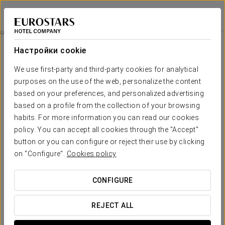
Exe Paris Centre
ПАРИЖ
Войти в Star Tr
Откройте Для Себя Париж На Сене
Настройки cookie
We use first-party and third-party cookies for analytical
purposes on the use of the web, personalize the content
based on your preferences, and personalized advertising
based on a profile from the collection of your browsing
habits. For more information you can read our cookies
policy. You can accept all cookies through the "Accept"
button or you can configure or reject their use by clicking
on "Configure".
Cookies policy
19 € евро на человека
Откройте для себя Париж на Сене
CONFIGURE
Круиз по Сене, чтобы заново открыть это направление с
новой стороны, открывая его самые знаковые места по
REJECT ALL
пути.