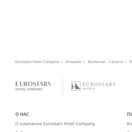
Eurostars Hotel Company
Испания
Валенсия - Сагунто
E
О НАС
П
О компании Eurostars Hotel Company
Ко