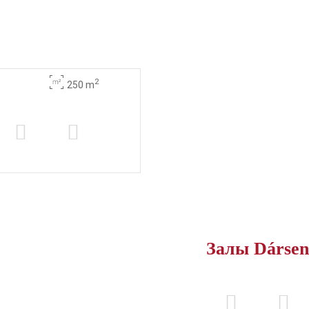
2
250 m
Залы Dársen