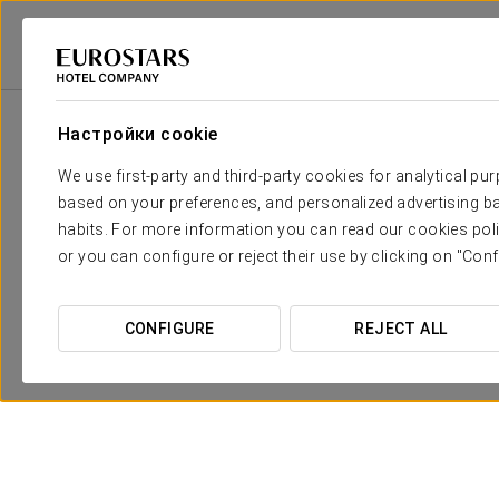
2
Зала
m
Размеры
Зал Bocana
2
x
Настройки cookie
53 m
We use first-party and third-party cookies for analytical pu
Зал Dársena
2
x
68 m
based on your preferences, and personalized advertising ba
habits. For more information you can read our cookies poli
Зал Ojos Negros
2
x
124 m
or you can configure or reject their use by clicking on "Conf
Большой зал
2
x
250 m
CONFIGURE
REJECT ALL
Залы Dársena +
2
x
140 m
Bocana