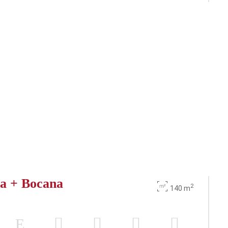
a + Bocana
2
140 m