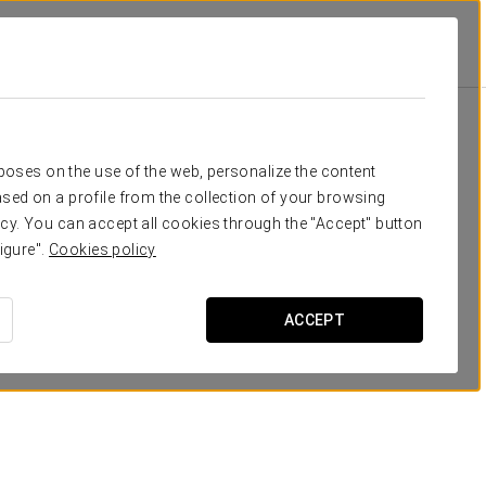
Класс
Банкет
Банкет
П-образ
30
40
20
20
Ваше мероприятие в
rposes on the use of the web, personalize the content
40
50
30
25
sed on a profile from the collection of your browsing
cy. You can accept all cookies through the "Accept" button
60
70
50
50
igure".
Cookies policy
160
180
100
60
ЗАПРОСИТЬ СМЕТУ
ACCEPT
60
70
50
50