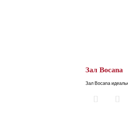
Зал Bocana
Зал Bocana идеаль