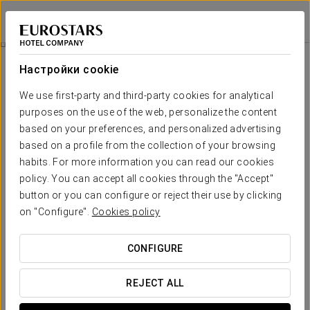
Exe São Lázaro
БРАГАНСА
Войти в Star Tr
Специальные Предложения
Настройки cookie
Специальные Предложения
We use first-party and third-party cookies for analytical
purposes on the use of the web, personalize the content
based on your preferences, and personalized advertising
based on a profile from the collection of your browsing
habits. For more information you can read our cookies
Pомантический опыт
policy. You can accept all cookies through the "Accept"
button or you can configure or reject their use by clicking
25 €
on "Configure".
Cookies policy
ПОСМОТРЕТЬ ПРЕДЛОЖЕНИЕ
CONFIGURE
REJECT ALL