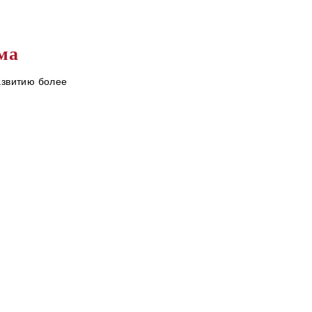
ма
азвитию более