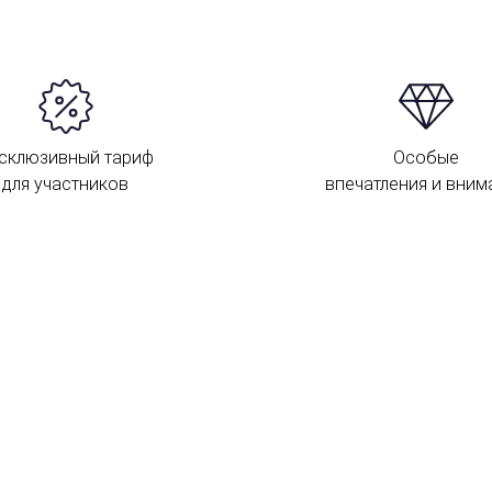
склюзивный тариф
Особые
для участников
впечатления и вним
О
к
п