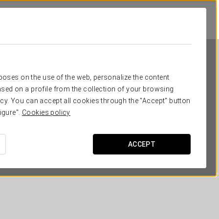
rposes on the use of the web, personalize the content
sed on a profile from the collection of your browsing
cy. You can accept all cookies through the "Accept" button
igure".
Cookies policy
Exe Suites Reforma
ACCEPT
МЕХИКО, CDMX