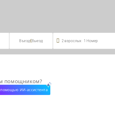

.
{
2
взрослых
1
Номер
Въезд
Выезд
ым помощником?
с помощью ИИ-ассистента