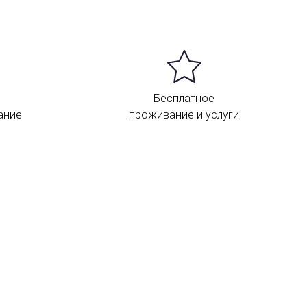
Бесплатное
ание
проживание и услуги
Контакты и карта
тель Exe Suites Reforma находится в
вартале крупнейших банков и
осольств.