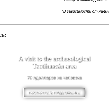
*В зависимости от нали
сь:
A visit to the archaeological
Teotihuacán area
70 nдолларов на человека
ПОСМОТРЕТЬ ПРЕДЛОЖЕНИЕ