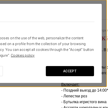
ma
Специальные Предложения
Pомантический Опыт
65 долларов США за пр
Pомантическ
rposes on the use of the web, personalize the content
sed on a profile from the collection of your browsing
Детали, чтобы удивить. В
cy. You can accept all cookies through the "Accept" button
любовью.
igure".
Cookies policy
В Exe Suites Reforma мы
ACCEPT
того, чтобы разделить ег
Включает:
- Поздний выезд до 14:00
- Лепестки роз
- Бутылка игристого вина
- Ассорти шоколадных ко