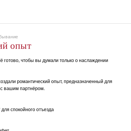
Русский
Войти в Star Traveler или
ебывание
ий опыт
сё готово, чтобы вы думали только о наслаждении
 создали романтический опыт, предназначенный для
о с вашим партнёром.
* для спокойного отъезда
нфет