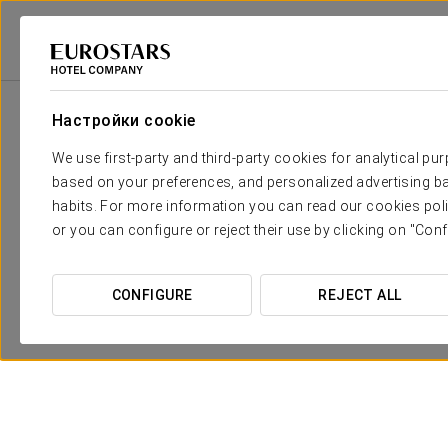
Eurostars Hotel Company
Мехико
Мехико, Cdmx
Exe Suites Refor
Настройки cookie
We use first-party and third-party cookies for analytical pu
based on your preferences, and personalized advertising ba
habits. For more information you can read our cookies poli
or you can configure or reject their use by clicking on "Conf
CONFIGURE
REJECT ALL