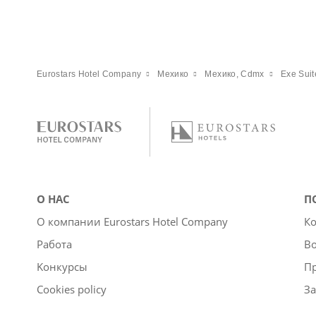
Eurostars Hotel Company
Мехико
Мехико, Cdmx
Exe Sui
О НАС
П
О компании Eurostars Hotel Company
Ко
Работа
Во
Kонкурсы
П
Cookies policy
За