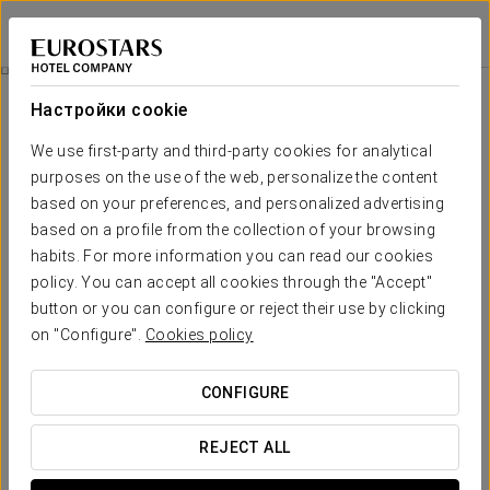
Exe Suites San Marino
МЕХИКО, CDMX
Войти в Star Tr
Специальные Предложения
Настройки cookie
Специальные Предложения
We use first-party and third-party cookies for analytical
purposes on the use of the web, personalize the content
based on your preferences, and personalized advertising
based on a profile from the collection of your browsing
habits. For more information you can read our cookies
Pомантический опыт
policy. You can accept all cookies through the "Accept"
button or you can configure or reject their use by clicking
80 $
on "Configure".
Cookies policy
ПОСМОТРЕТЬ ПРЕДЛОЖЕНИЕ
CONFIGURE
REJECT ALL