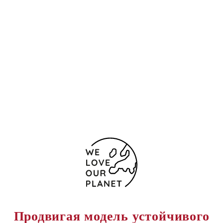
Контакты и карта
Viale Europa, 1135
Лукка
55100 Италия
0039-0583-31781
0039-0583-317894
Форма обратной связи
Продвигая модель устойчивого