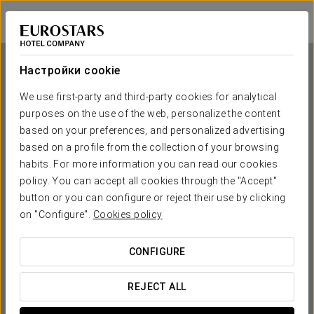
Exe Toscana
ЛУККА
Войти в Star Tr
Настройки cookie
We use first-party and third-party cookies for analytical
purposes on the use of the web, personalize the content
Exe Toscana
based on your preferences, and personalized advertising
based on a profile from the collection of your browsing
ЛУККА
habits. For more information you can read our cookies
policy. You can accept all cookies through the "Accept"
button or you can configure or reject their use by clicking
on "Configure".
Cookies policy
CONFIGURE
КОГДА ВЫ ХОТИТЕ ОТПРАВИТЬСЯ В ПУТЕШЕСТВИЕ?
REJECT ALL

