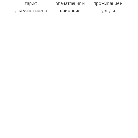
тариф
впечатления и
проживание и
для участников
внимание
услуги