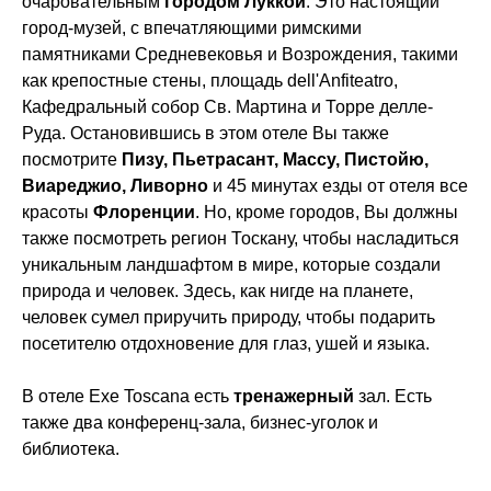
очаровательным
городом Луккой
. Это настоящий
город-музей, с впечатляющими римскими
памятниками Средневековья и Возрождения, такими
как крепостные стены, площадь dell'Anfiteatro,
Кафедральный собор Св. Мартина и Торре делле-
Руда. Остановившись в этом отеле Вы также
посмотрите
Пизу, Пьетрасант, Массу, Пистойю,
Виареджио, Ливорно
и 45 минутах езды от отеля все
красоты
Флоренции
. Но, кроме городов, Вы должны
также посмотреть регион Тоскану, чтобы насладиться
уникальным ландшафтом в мире, которые создали
природа и человек. Здесь, как нигде на планете,
человек сумел приручить природу, чтобы подарить
посетителю отдохновение для глаз, ушей и языка.
В отеле Exe Toscana есть
тренажерный
зал. Есть
также два конференц-зала, бизнес-уголок и
библиотека.