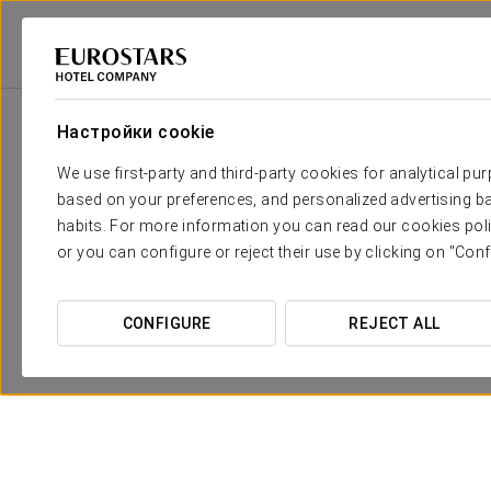
Eurostars Hotel Company
Австрия
Vienna
Exe Vienna
Специал
Настройки cookie
We use first-party and third-party cookies for analytical pu
based on your preferences, and personalized advertising ba
habits. For more information you can read our cookies poli
or you can configure or reject their use by clicking on "Conf
CONFIGURE
REJECT ALL