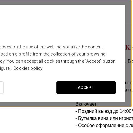
ьные Предложения
Pомантический Опыт
35 €
Pомантическ
rposes on the use of the web, personalize the content
sed on a profile from the collection of your browsing
Детали, чтобы удивить. В
cy. You can accept all cookies through the "Accept" button
любовью.
igure".
Cookies policy
В отеле Exe Vienna мы со
ACCEPT
разделить его со своим п
Включает:
- Поздний выезд до 14:00
- Бутылка вина или игрис
- Особое оформление с л