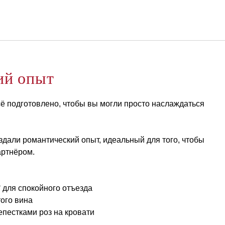
Русский
Войти в Star Traveler или
ий опыт
сё подготовлено, чтобы вы могли просто наслаждаться
здали романтический опыт, идеальный для того, чтобы
артнёром.
* для спокойного отъезда
того вина
епестками роз на кровати