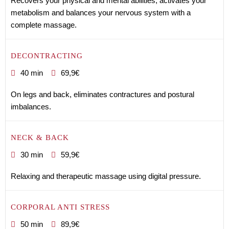
Recovers your physical and mental abilities, activates your
metabolism and balances your nervous system with a
complete massage.
DECONTRACTING
40 min
69,9€
On legs and back, eliminates contractures and postural
imbalances.
NECK & BACK
30 min
59,9€
Relaxing and therapeutic massage using digital pressure.
CORPORAL ANTI STRESS
50 min
89,9€