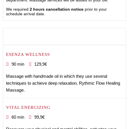
department. Massage services will be added to your bill.
We required
2 hours cancellation notice
prior to your
schedule arrival date.
ESENZA WELLNESS
90 min
129,9€
Massage with handmade oil in which they use several
techniques to achieve deep relaxation. Rythmic Flow Healing
Massage.
VITAL ENERGIZING
60 min
99,9€