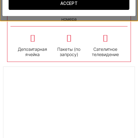
ACCEPT
номера
Депозитарная
Пакеты (по
Сателитное
ячейка
запросу)
телевидение
24