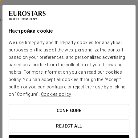
Ikonik Anglí
БАРСЕЛОНА
Войти в Star Tr
Номера
Настройки cookie
Номера
Необходимые вам комфорт и
We use first-party and third-party cookies for analytical
purposes on the use of the web, personalize the content
отдых
based on your preferences, and personalized advertising
based on a profile from the collection of your browsing
В отеле Ikonik Anglí есть 48 номеров. Они сильно
habits. For more information you can read our cookies
отличаются от тех, к которым Вы, вероятно, привыкли.
policy. You can accept all cookies through the "Accept"
Шумоизолированные номера этого отеля очень светлые,
с оригинальным интерьером. Они элегантно украшены. В
button or you can configure or reject their use by clicking
большинстве из них ванная отделена только прозрачной
on "Configure".
Cookies policy
стеной для более глубокого восприятия открытого
пространства. В номерах есть рабочий стол,
подключение интернет WiFi, гидромассаж. Вам будут
CONFIGURE
предоставлены халаты.В номере есть роскошная терраса
и джакузи на открытом воздухе.
REJECT ALL
ОСНОВНЫЕ УСЛУГИ