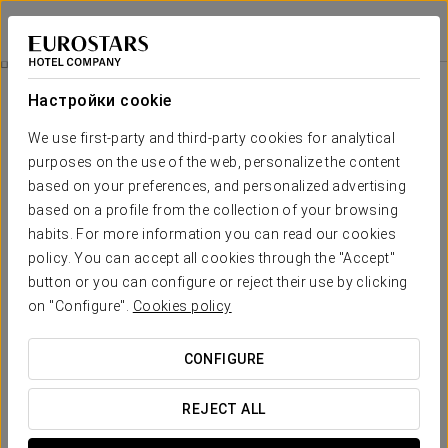
Ikonik Gran Vía
МАДРИД
Войти в Star Tr
Специальные Предложения
Настройки cookie
Специальные Предложения
We use first-party and third-party cookies for analytical
purposes on the use of the web, personalize the content
based on your preferences, and personalized advertising
based on a profile from the collection of your browsing
Романтический опыт
habits. For more information you can read our cookies
премиум-класса
policy. You can accept all cookies through the "Accept"
button or you can configure or reject their use by clicking
30 €
on "Configure".
Cookies policy
CONFIGURE
ПОСМОТРЕТЬ ПРЕДЛОЖЕНИЕ
REJECT ALL