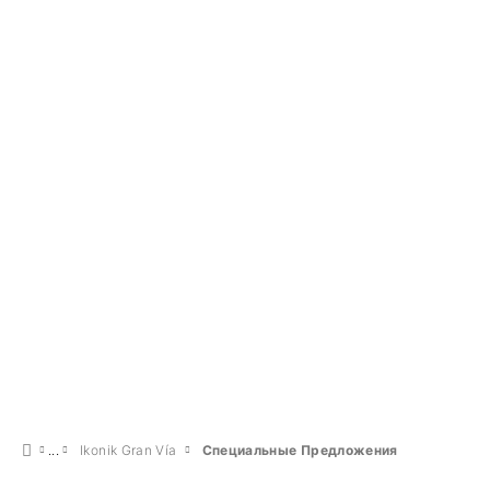
Pомантический опыт
€ 18
ПОСМОТРЕТЬ ПРЕДЛОЖЕНИЕ
Ikonik Gran Vía
Специальные Предложения