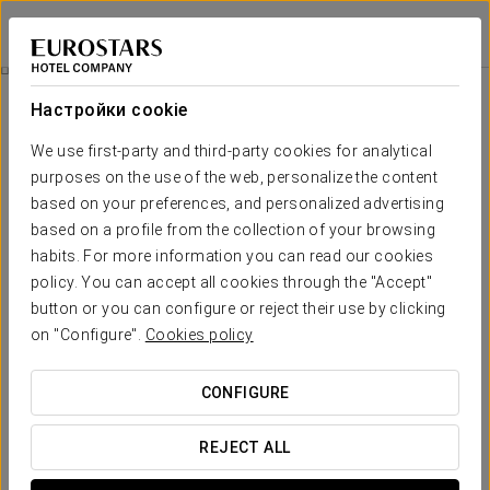
Ikonik Lex
БАРСЕЛОНА - ОСПИТАЛЕТ
Войти в Star Tr
Номера
Настройки cookie
Номера
Необходимые вам комфорт и
We use first-party and third-party cookies for analytical
purposes on the use of the web, personalize the content
отдых
based on your preferences, and personalized advertising
based on a profile from the collection of your browsing
В отеле Lex Ikokin есть 46 дизайнерских номеров. Они
habits. For more information you can read our cookies
тихие, спокойные, очень светлые. В каждом номере есть
policy. You can accept all cookies through the "Accept"
большая двуспальная кровать king size. Современный
дизайн, текстиль в серых тонах, мебель из темного
button or you can configure or reject their use by clicking
дерева, которая контрастирует с изголовьем кровати в
on "Configure".
Cookies policy
светлах тонах, способствует очень дружелюбной и
приветливой атмосфере. Во всех номерах есть рабочее
пространство с письменным столом и настольной
CONFIGURE
лампой, а также спутниковое телевидение плазма и
интернет Wi-Fi. Детские кроватки предоставляются
REJECT ALL
бесплатно. Три комнаты на верхнем этаже номера с
террасами.