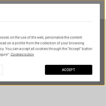
rposes on the use of the web, personalize the content
sed on a profile from the collection of your browsing
cy. You can accept all cookies through the "Accept" button
igure".
Cookies policy
Ikonik Marengo
ACCEPT
НИЦЦА