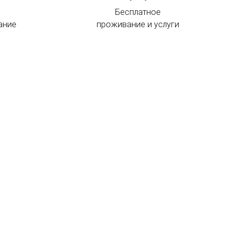
Бесплатное
ание
проживание и услуги
Контакты и карта
35 Bd Raimbaldi
Ницца
06000 Франция
+ 33 4 23110062
Форма обратной связи