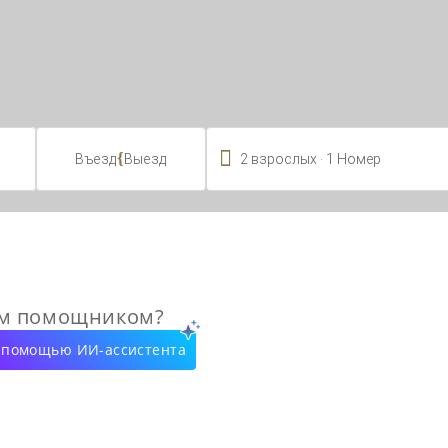

.
{
2
взрослых
1
Номер
Въезд
Выезд
ым помощником?
с помощью ИИ-ассистента