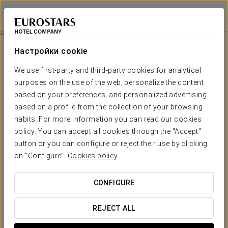
Ikonik Miraflores
ЛИМА
Войти в Star Tr
Номера
Настройки cookie
Номера
Необходимые вам комфорт и
We use first-party and third-party cookies for analytical
purposes on the use of the web, personalize the content
отдых
based on your preferences, and personalized advertising
based on a profile from the collection of your browsing
В отеле Ikonik Miraflores к вашим услугам 63 просторных
habits. For more information you can read our cookies
и полностью укомплектованных номера, оформленных в
policy. You can accept all cookies through the "Accept"
минималистичном стиле и продуманных до мельчайших
деталей, чтобы вы чувствовали себя как дома.
button or you can configure or reject their use by clicking
on "Configure".
Cookies policy
ОСНОВНЫЕ УСЛУГИ
CONFIGURE
номера
REJECT ALL