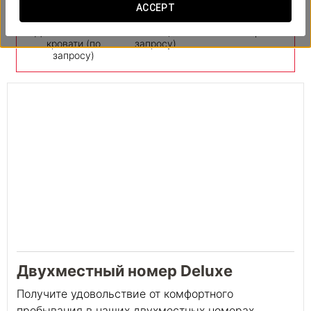
ACCEPT
Дополнительные
Пакеты (по
Мини-бар
кровати (по
запросу)
запросу)
Двухместный номер Deluxe
Получите удовольствие от комфортного
пребывания в наших двухместных номерах