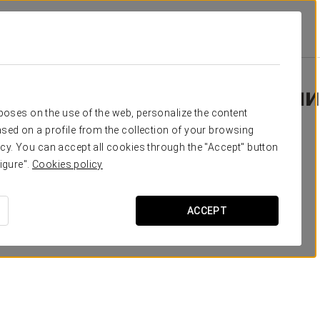
Специальные Предложения
Специальные Предложени
rposes on the use of the web, personalize the content
sed on a profile from the collection of your browsing
cy. You can accept all cookies through the "Accept" button
igure".
Cookies policy
ACCEPT
Бизнес-опыт
20 €
ПОСМОТРЕТЬ ПРЕДЛОЖЕНИЕ