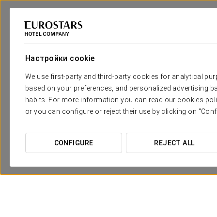
Eurostars Hotel Company
Венгрия
Budapest
Ikonik Parlament
Настройки cookie
We use first-party and third-party cookies for analytical pu
based on your preferences, and personalized advertising ba
habits. For more information you can read our cookies poli
or you can configure or reject their use by clicking on "Conf
CONFIGURE
REJECT ALL
Pомантический опыт
94 €
ПОСМОТРЕТЬ ПРЕДЛОЖЕНИЕ