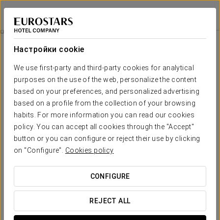
Pousada de A Lanzada
O GROVE
Войти в Star Tr
Прогулка На Катамаране По Заливу
Настройки cookie
We use first-party and third-party cookies for analytical
purposes on the use of the web, personalize the content
based on your preferences, and personalized advertising
based on a profile from the collection of your browsing
habits. For more information you can read our cookies
policy. You can accept all cookies through the "Accept"
button or you can configure or reject their use by clicking
on "Configure".
Cookies policy
20€/взрослый
10€/ребёнок
Прогулка на катамаране по
CONFIGURE
заливу
REJECT ALL
Маршрут мидий