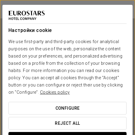
Pousada de Meaño
ПОНТЕВЕДРА - МЕАНЬО
Войти в Star Tr
Настройки cookie
We use first-party and third-party cookies for analytical
Pousada de Meaño
purposes on the use of the web, personalize the content
based on your preferences, and personalized advertising
ПОНТЕВЕДРА - МЕАНЬО
based on a profile from the collection of your browsing
habits. For more information you can read our cookies
policy. You can accept all cookies through the "Accept"
button or you can configure or reject their use by clicking
on "Configure".
Cookies policy
CONFIGURE
КОГДА ВЫ ХОТИТЕ ОТПРАВИТЬСЯ В ПУТЕШЕСТВИЕ?
REJECT ALL

