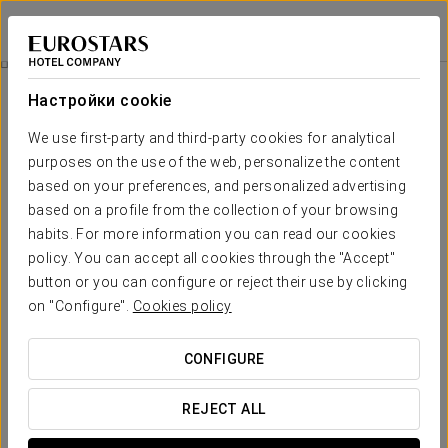
Tandem Palacio Veedor de Galeras Suites
КАДИС
Войти в Star Tr
Кадис
Настройки cookie
Кадис
We use first-party and third-party cookies for analytical
purposes on the use of the web, personalize the content
Всегда полный жизни, Кадис, самый древний город Европы,
based on your preferences, and personalized advertising
очаровывает путешественников своим характером и
аутентичностью. Это город с богатой культурой и
based on a profile from the collection of your browsing
разнообразным досугом, который может похвастать своей
habits. For more information you can read our cookies
гастрономией, праздниками, историей и традициями.
policy. You can accept all cookies through the "Accept"
button or you can configure or reject their use by clicking
Этот город, который называют «серебряной чашечкой»,
удивит гостей постоянным светом, окутывающим его улицы.
on "Configure".
Cookies policy
Вот несколько рекомендаций, что нельзя упустить, чтобы
получить максимальное удовольствие от этого прекрасного
CONFIGURE
города. Записывайте!
REJECT ALL