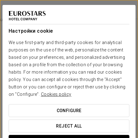
Tandem Portal de Elche
АЛИКАНТЕ
Войти в Star Tr
Alicante
Настройки cookie
Alicante
We use first-party and third-party cookies for analytical
purposes on the use of the web, personalize the content
Аликанте, столица одноименной провинции, ежегодно
принимает миллионы туристов. Здесь вас ждут нет только
based on your preferences, and personalized advertising
солнце и пляж
, но и изысканная и разнообразная
based on a profile from the collection of your browsing
гастрономия
, а также огромное
культурное наследие
,
habits. For more information you can read our cookies
которые, без сомнения, стоят того, чтобы с ними
policy. You can accept all cookies through the "Accept"
познакомиться.
button or you can configure or reject their use by clicking
on "Configure".
Cookies policy
Вот наши советы, что посмотреть и чем заняться в этом
полном энергии городе.
CONFIGURE
REJECT ALL