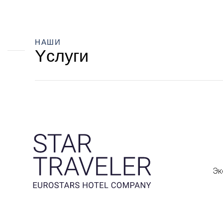
НАШИ
Yслуги
Эк