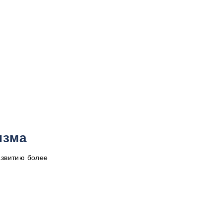
изма
азвитию более