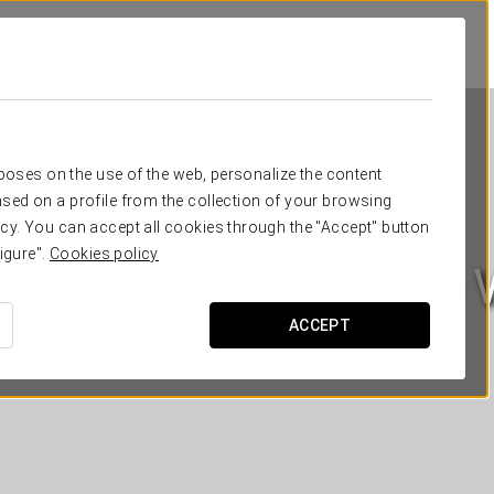
rposes on the use of the web, personalize the content
sed on a profile from the collection of your browsing
cy. You can accept all cookies through the "Accept" button
igure".
Cookies policy
rtamentos Suite The
ACCEPT
ЛЕОН - АСТОРГА