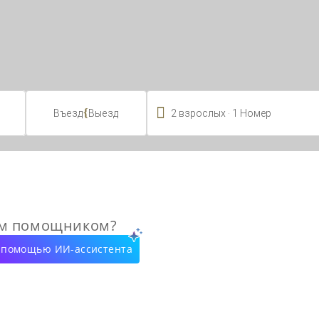

.
{
2
взрослых
1
Номер
Въезд
Выезд
ым помощником?
с помощью ИИ-ассистента