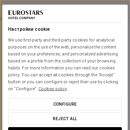
Apartamentos Suite The Way
ЛЕОН - АСТОРГА
Войти в Star Tr
Специальные Предложения
Настройки cookie
Специальные Предложения
We use first-party and third-party cookies for analytical
purposes on the use of the web, personalize the content
based on your preferences, and personalized advertising
based on a profile from the collection of your browsing
Посещение спа-центра Vía de la
habits. For more information you can read our cookies
Plata
policy. You can accept all cookies through the "Accept"
button or you can configure or reject their use by clicking
От 12 евро
on "Configure".
Cookies policy
CONFIGURE
ПОСМОТРЕТЬ ПРЕДЛОЖЕНИЕ
REJECT ALL