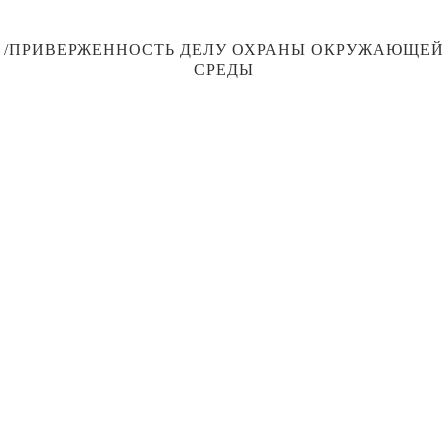
/ПРИВЕРЖЕННОСТЬ ДЕЛУ ОХРАНЫ ОКРУЖАЮЩЕЙ
СРЕДЫ
ДЕЙСТВИЯ
ВОССТАНОВЛЕНИЕ И
СОХРАНЕНИЕ
ИСТОРИЧЕСКОГО
НАСЛЕДИЯ
Наша цель — восстанавливать исторические
здания, сохраняя их оригинальную архитектуру,
чтобы они не утратили свою ценность как
наследие. На сегодняшний день мы
восстановили 10 зданий, отреставрировав и
выставив на всеобщее обозрение уникальные
элементы наследия и искусства, чтобы