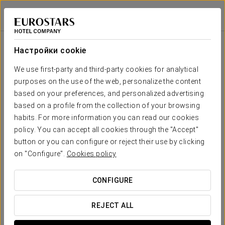
Áurea Boutique
Áurea Museum
ЛИССАБОН
Войти в Star Tr
Áurea Boutique
Настройки cookie
Мы создали эксклюзивную коллекцию
сувениров, чтобы привнести атмосферу
We use first-party and third-party cookies for analytical
Aurea Hotels в ваш дом
purposes on the use of the web, personalize the content
based on your preferences, and personalized advertising
based on a profile from the collection of your browsing
habits. For more information you can read our cookies
policy. You can accept all cookies through the "Accept"
button or you can configure or reject their use by clicking
on "Configure".
Cookies policy
Вышитый халат
CONFIGURE
ПОСМОТРЕТЬ ПРОДУКТ
REJECT ALL