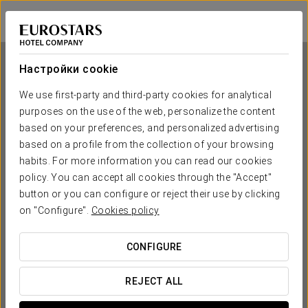
Áurea Museum
ЛИССАБОН
Войти в Star Tr
Настройки cookie
We use first-party and third-party cookies for analytical
purposes on the use of the web, personalize the content
Áurea Museum
based on your preferences, and personalized advertising
based on a profile from the collection of your browsing
ЛИССАБОН
habits. For more information you can read our cookies
policy. You can accept all cookies through the "Accept"
button or you can configure or reject their use by clicking
on "Configure".
Cookies policy
CONFIGURE
КОГДА ВЫ ХОТИТЕ ОТПРАВИТЬСЯ В ПУТЕШЕСТВИЕ?
REJECT ALL

