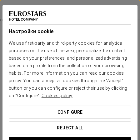
Áurea Palacio de Correos
ЛОГРОНЬО
Войти в Star Tr
Специальные Предложения
Настройки cookie
Специальные Предложения
We use first-party and third-party cookies for analytical
purposes on the use of the web, personalize the content
based on your preferences, and personalized advertising
based on a profile from the collection of your browsing
habits. For more information you can read our cookies
Гастрономический опыт
policy. You can accept all cookies through the "Accept"
button or you can configure or reject their use by clicking
40 €
on "Configure".
Cookies policy
ПОСМОТРЕТЬ ПРЕДЛОЖЕНИЕ
CONFIGURE
REJECT ALL