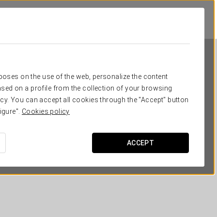
rposes on the use of the web, personalize the content
sed on a profile from the collection of your browsing
cy. You can accept all cookies through the "Accept" button
igure".
Cookies policy
Casa Recimil
ACCEPT
ЛУГО