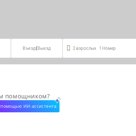

.
{
2
взрослых
1
Номер
Въезд
Выезд
ым помощником?
с помощью ИИ-ассистента