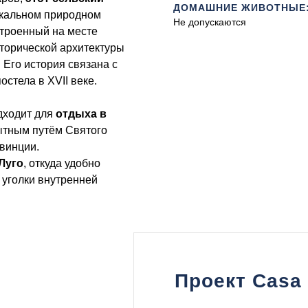
ДОМАШНИЕ ЖИВОТНЫЕ
икальном природном
Не допускаются
строенный на месте
сторической архитектуры
 Его история связана с
стела в XVII веке.
дходит для
отдыха в
ытным путём Святого
винции.
Луго
, откуда удобно
 уголки внутренней
Проект Casa 