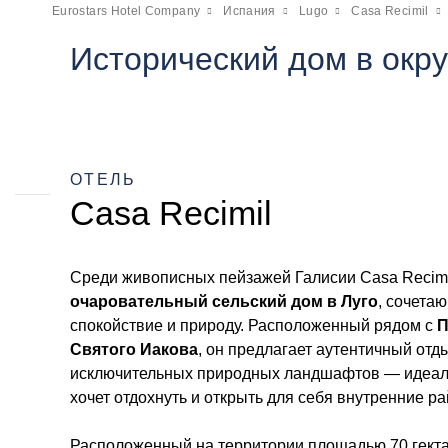
Eurostars Hotel Company
Испания
Lugo
Casa Recimil
Исторический дом в окр
ОТЕЛЬ
Casa Recimil
Среди живописных пейзажей Галисии Casa Recimi
очаровательный сельский дом в Луго
, сочета
спокойствие и природу. Расположенный рядом с
П
Святого Иакова
, он предлагает аутентичный отд
исключительных природных ландшафтов — идеальн
хочет отдохнуть и открыть для себя внутренние р
Расположенный на территории площадью 70 гект