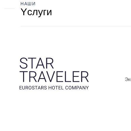
НАШИ
Yслуги
Эк