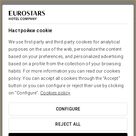
Crisol Alisios Canteras
ЛАС-ПАЛЬМАС-ДЕ-ГРАН-КАНАРИЯ
Войти в Star Tr
Зала
П-
Совет
Класс
Банкет
Банкет
Театр
Кабаре
образная
директоров
Настройки cookie
Playa
Chica
Ваше мероприятие в
We use first-party and third-party cookies for analytical
2
-
40
35
-
4
-
70 m
purposes on the use of the web, personalize the content
x m
altura
based on your preferences, and personalized advertising
based on a profile from the collection of your browsing
habits. For more information you can read our cookies
ЗАПРОСИТЬ СМЕТУ
policy. You can accept all cookies through the "Accept"
button or you can configure or reject their use by clicking
on "Configure".
Cookies policy
CONFIGURE
REJECT ALL