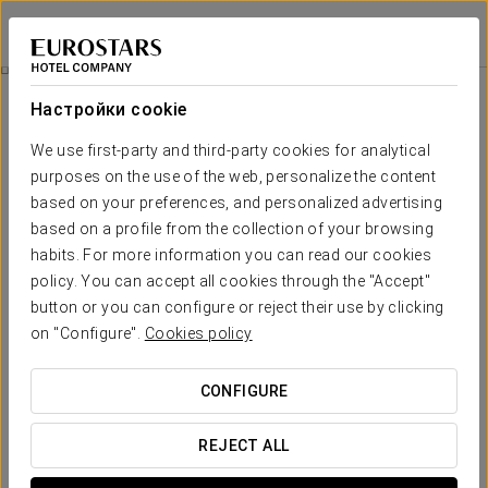
Crisol Alisios Canteras
ЛАС-ПАЛЬМАС-ДЕ-ГРАН-КАНАРИЯ
Войти в Star Tr
Номера
Настройки cookie
Номера
Необходимые вам комфорт и
We use first-party and third-party cookies for analytical
отдых
purposes on the use of the web, personalize the content
based on your preferences, and personalized advertising
based on a profile from the collection of your browsing
В отеле Crisol Alisios Canteras есть 67 светлых номера,
habits. For more information you can read our cookies
оборудованных ЖК-телевизором, деревянным столом,
кондиционером и бесплатным Wi-Fi. В некоторых номерах
policy. You can accept all cookies through the "Accept"
также есть собственный балкон, что является идеальным
button or you can configure or reject their use by clicking
вариантом для любования прекрасным видом на город.
on "Configure".
Cookies policy
Отель Crisol Alisios Canteras предлагает
6 одноместных
номеров
,
45 двухместных номеров
,
10 двухместных
номеров с двуспальными кроватями
,
2 семейных номера
CONFIGURE
и
2 полулюкса
.
REJECT ALL
ОСНОВНЫЕ УСЛУГИ