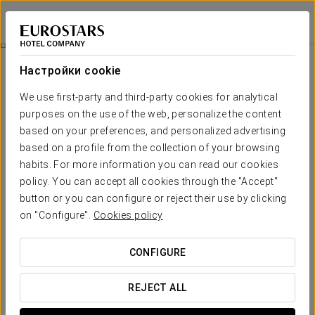
Crisol Almería
ALMERÍA
Войти в Star Tr
Специальные Предложения
Настройки cookie
Специальные Предложения
We use first-party and third-party cookies for analytical
purposes on the use of the web, personalize the content
based on your preferences, and personalized advertising
based on a profile from the collection of your browsing
habits. For more information you can read our cookies
policy. You can accept all cookies through the "Accept"
Pомантический опыт
button or you can configure or reject their use by clicking
on "Configure".
Cookies policy
ПОСМОТРЕТЬ ПРЕДЛОЖЕНИЕ
CONFIGURE
REJECT ALL