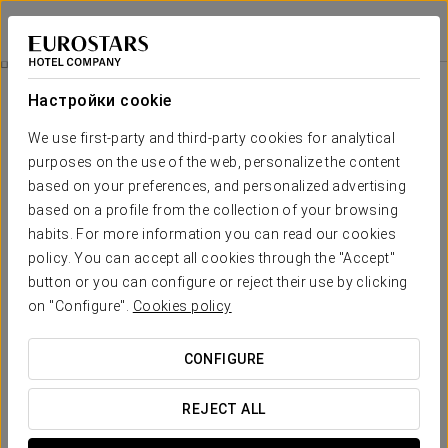
Crisol Almería
ALMERÍA
Войти в Star Tr
Номера
Настройки cookie
Номера
Необходимые вам комфорт и
We use first-party and third-party cookies for analytical
отдых
purposes on the use of the web, personalize the content
based on your preferences, and personalized advertising
based on a profile from the collection of your browsing
38 номеров отеля Crisol Almería предлагают современную и
habits. For more information you can read our cookies
функциональную атмосферу, созданную для комфортного
отдыха в самом центре города. Благодаря светлому и
policy. You can accept all cookies through the "Accept"
практичному оформлению каждая комната оснащена всем
button or you can configure or reject their use by clicking
необходимым для расслабляющего и удобного пребывания,
идеального как для деловых путешественников, так и для
on "Configure".
Cookies policy
гостей, посещающих город с туристическими целями.
CONFIGURE
ОСНОВНЫЕ УСЛУГИ
REJECT ALL
номера