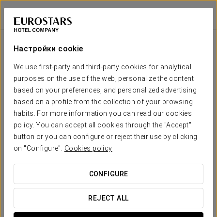
Crisol Almirante Bonifaz
БУРГОС
Войти в Star Tr
Настройки cookie
твоя свадьба в
We use first-party and third-party cookies for analytical
purposes on the use of the web, personalize the content
based on your preferences, and personalized advertising
based on a profile from the collection of your browsing
habits. For more information you can read our cookies
ЗАПРОСИТЬ СМЕТУ
policy. You can accept all cookies through the "Accept"
button or you can configure or reject their use by clicking
on "Configure".
Cookies policy
CONFIGURE
REJECT ALL