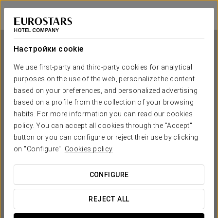
Crisol La Selva
ТАРРАГОНА - ЛА-СЕЛЬВА-ДЕЛЬ-КАМП
Войти в Star Tr
Настройки cookie
We use first-party and third-party cookies for analytical
purposes on the use of the web, personalize the content
Crisol La Selva
based on your preferences, and personalized advertising
based on a profile from the collection of your browsing
ТАРРАГОНА - ЛА-СЕЛЬВА-ДЕЛЬ-КАМП
habits. For more information you can read our cookies
policy. You can accept all cookies through the "Accept"
button or you can configure or reject their use by clicking
on "Configure".
Cookies policy
CONFIGURE
КОГДА ВЫ ХОТИТЕ ОТПРАВИТЬСЯ В ПУТЕШЕСТВИЕ?
REJECT ALL

