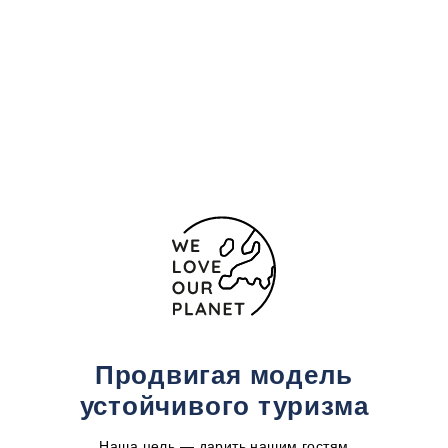
Carrer dels Molins,10
Таррагона - Ла-Сельва-
дель-Камп
43470 Испания
(+34) 977 84 46 24
Форма обратной связи
Продвигая модель
устойчивого туризма
Наша цель — дарить нашим гостям