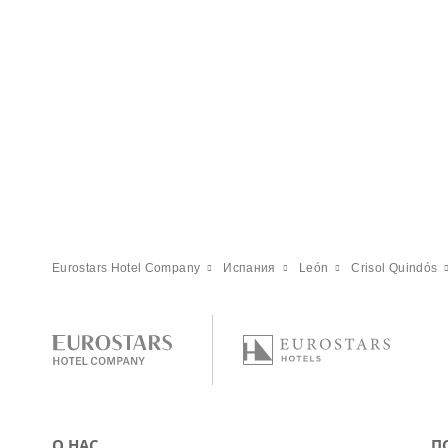
Eurostars Hotel Company
Испания
León
Crisol Quindós
О НАС
П