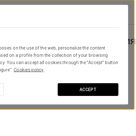
альные Предложения
Специальные Предложения
rposes on the use of the web, personalize the content
sed on a profile from the collection of your browsing
cy. You can accept all cookies through the "Accept" button
igure".
Cookies policy
ACCEPT
Cultural Plan
€11 per person
ПОСМОТРЕТЬ ПРЕДЛОЖЕНИЕ