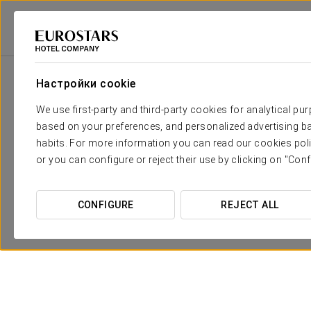
Eurostars Hotel Company
Испания
León
Crisol Quindós
Специ
Настройки cookie
We use first-party and third-party cookies for analytical pu
based on your preferences, and personalized advertising ba
habits. For more information you can read our cookies poli
or you can configure or reject their use by clicking on "Conf
CONFIGURE
REJECT ALL
Pомантический опыт
15 €
ПОСМОТРЕТЬ ПРЕДЛОЖЕНИЕ