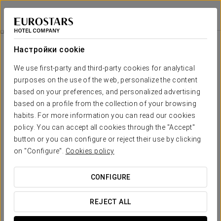
Crisol Quindós
ЛЕОН
Войти в Star Tr
Номера
Настройки cookie
Номера
Необходимые вам комфорт и
We use first-party and third-party cookies for analytical
отдых
purposes on the use of the web, personalize the content
based on your preferences, and personalized advertising
based on a profile from the collection of your browsing
Номера отеля Crisol Quindós отличаются оригинальным
habits. For more information you can read our cookies
оформлением и индивидуальным стилем. Каждый из
номеров имеет уникальный облик благодаря своеобразному
policy. You can accept all cookies through the "Accept"
сочетанию теплых материалов, тканей ярких цветов и
button or you can configure or reject their use by clicking
художественных элементов оформления. Кроме того, уютная
атмосфера комфорта поможет расслабиться и отдохнуть со
on "Configure".
Cookies policy
всеми удобствами. Оснащение номеров включает
кондиционер воздуха, Wi-Fi, ТВ и другие, чтобы во время
пребывания в нашем отеле у вас было все необходимое.
CONFIGURE
ОСНОВНЫЕ УСЛУГИ
REJECT ALL