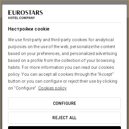
Dorma Alfonso VIII
КАСЕРЕС - ПЛАСЕНСИЯ
Войти в Star Tr
Настройки cookie
We use first-party and third-party cookies for analytical
purposes on the use of the web, personalize the content
Dorma Alfonso VIII
based on your preferences, and personalized advertising
based on a profile from the collection of your browsing
КАСЕРЕС - ПЛАСЕНСИЯ
habits. For more information you can read our cookies
policy. You can accept all cookies through the "Accept"
button or you can configure or reject their use by clicking
on "Configure".
Cookies policy
CONFIGURE
КОГДА ВЫ ХОТИТЕ ОТПРАВИТЬСЯ В ПУТЕШЕСТВИЕ?
REJECT ALL

