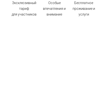
Эксклюзивный
Особые
Бесплатное
тариф
впечатления и
проживание и
для участников
внимание
услуги