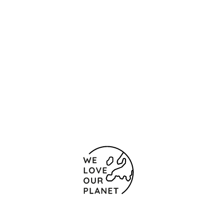
Контакты и карта
Alfonso VIII, 32
Касерес - Пласенсия
10600 Испания
(+34) 927410250
927418042
Форма обратной связи