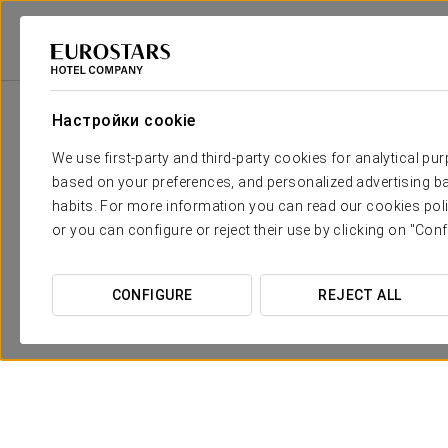
Eurostars Hotel Company
Испания
Касерес - Пласенсия
Dorma Alf
Настройки cookie
We use first-party and third-party cookies for analytical pu
based on your preferences, and personalized advertising ba
habits. For more information you can read our cookies poli
or you can configure or reject their use by clicking on "Conf
CONFIGURE
REJECT ALL