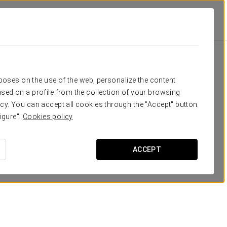
onso Viii
Удобства И Услуги
Питание
питание
rposes on the use of the web, personalize the content
sed on a profile from the collection of your browsing
cy. You can accept all cookies through the "Accept" button
igure".
Cookies policy
ACCEPT