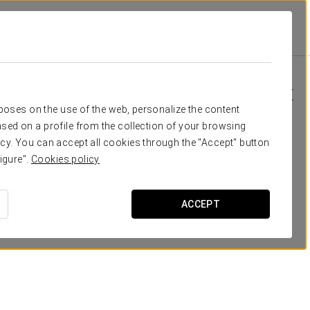
кориаль
Dorma Victoria Palace
Специальные Предложения
Специальные Предложения
rposes on the use of the web, personalize the content
sed on a profile from the collection of your browsing
cy. You can accept all cookies through the "Accept" button
igure".
Cookies policy
ACCEPT