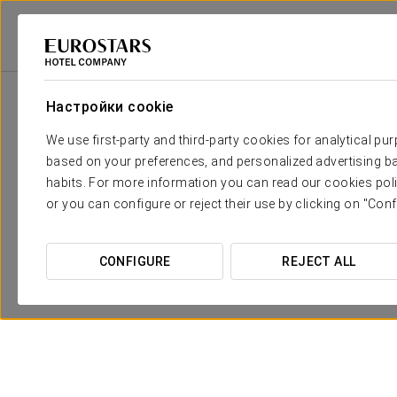
Eurostars Hotel Company
Испания
Мадрид - Сан-Лоренсо-Де-Эль-Эс
Настройки cookie
We use first-party and third-party cookies for analytical pu
based on your preferences, and personalized advertising ba
habits. For more information you can read our cookies poli
or you can configure or reject their use by clicking on "Conf
CONFIGURE
REJECT ALL
Pомантический опыт
€ 20
ПОСМОТРЕТЬ ПРЕДЛОЖЕНИЕ