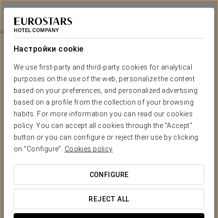
Dorma Victoria Palace
МАДРИД - САН-ЛОРЕНСО-ДЕ-ЭЛЬ-ЭСКОРИАЛЬ
Войти в Star Tr
Номера
Настройки cookie
Номера
Необходимые вам комфорт и
We use first-party and third-party cookies for analytical
отдых
purposes on the use of the web, personalize the content
based on your preferences, and personalized advertising
based on a profile from the collection of your browsing
Современные, элегантные и функциональные номера отеля
habits. For more information you can read our cookies
Dorma Victoria Palace предлагают провести незабываемое
policy. You can accept all cookies through the "Accept"
время в городе Сан-Лоренсо-де-Эль-Эскориаль. Номера,
оформление которых сочетает
уютную атмосферу
и
button or you can configure or reject their use by clicking
новаторский модернистский стиль
, оснащены
on "Configure".
Cookies policy
разнообразными удобствами, чтобы вам не пришлось ни о чем
беспокоиться. Здесь вы
найдете
Wi-Fi, кондиционер воздуха,
CONFIGURE
сейф, минибар и спутниковое ТВ.
ОСНОВНЫЕ УСЛУГИ
REJECT ALL