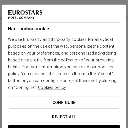
Eurostars Acteón
ВАЛЕНСИЯ
Войти в Star Tr
Номера
Настройки cookie
Номера
Необходимые вам комфорт и
We use first-party and third-party cookies for analytical
отдых
purposes on the use of the web, personalize the content
based on your preferences, and personalized advertising
based on a profile from the collection of your browsing
Номера и люксы
отеля Eurostars Acteón созданы для того,
habits. For more information you can read our cookies
чтобы стать вашим личным пространством, вашим местом
отдыха в городе, в которых вы найдете все, чего
policy. You can accept all cookies through the "Accept"
пожелаете.
button or you can configure or reject their use by clicking
on "Configure".
Cookies policy
Яркое и уютное оформление дополняет
полный спектр
удобств
, гарантируя вам самый лучший отдых.
CONFIGURE
ОСНОВНЫЕ УСЛУГИ
REJECT ALL
номера