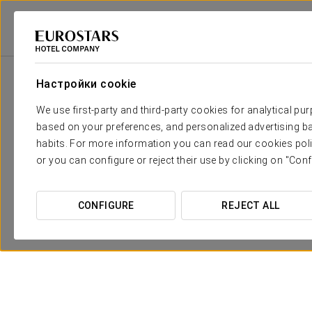
Eurostars Hotel Company
Испания
Sevilla
Eurostars Al-Ándalus Pa
Настройки cookie
We use first-party and third-party cookies for analytical pu
based on your preferences, and personalized advertising ba
habits. For more information you can read our cookies poli
or you can configure or reject their use by clicking on "Conf
CONFIGURE
REJECT ALL