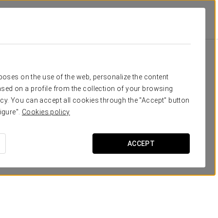
lace
Удобства И Услуги
Питание
питание
rposes on the use of the web, personalize the content
sed on a profile from the collection of your browsing
cy. You can accept all cookies through the "Accept" button
igure".
Cookies policy
ACCEPT