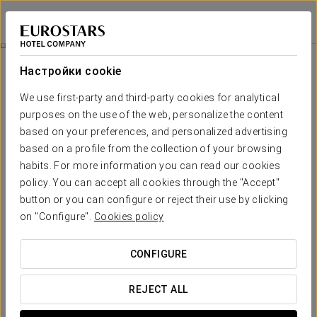
Eurostars Al-Ándalus Palace
СЕВИЛЬЯ
Войти в Star Tr
Номера
Настройки cookie
Номера
Необходимые вам комфорт и
We use first-party and third-party cookies for analytical
отдых
purposes on the use of the web, personalize the content
based on your preferences, and personalized advertising
based on a profile from the collection of your browsing
Eurostars Al-Ándalus Palace располагает
623 номерами
с
habits. For more information you can read our cookies
раздельными кроватями, адаптированными к потребностям
любого гостя. Каждое помещение сочетает элегантный и
policy. You can accept all cookies through the "Accept"
светлый дизайн с атмосферой спокойствия и отдыха. Для
button or you can configure or reject their use by clicking
тех, кто ищет исключительные впечатления, эксклюзивные
on "Configure".
Cookies policy
сьюты на шестом этаже, созданные Викторио и Луччино,
предлагают утончённый интерьер с уникальными деталями,
отражающими культурную сущность Севильи.
CONFIGURE
ОСНОВНЫЕ УСЛУГИ
REJECT ALL