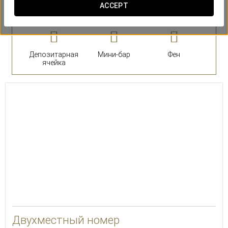
номера
ACCEPT
Депозитарная
Мини-бар
Фен
ячейка
26
Двухместный номер