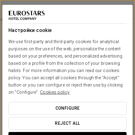
Eurostars Al-Ándalus Palace
СЕВИЛЬЯ
Войти в Star Tr
Билет В Agua Mágica
Настройки cookie
We use first-party and third-party cookies for analytical
purposes on the use of the web, personalize the content
based on your preferences, and personalized advertising
based on a profile from the collection of your browsing
habits. For more information you can read our cookies
policy. You can accept all cookies through the "Accept"
button or you can configure or reject their use by clicking
От 21,90 €
on "Configure".
Cookies policy
Билет в Agua Mágica
CONFIGURE
Насладитесь прекрасным днём в тематическом парке
Agua Mágica.
REJECT ALL